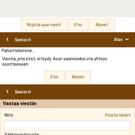
Kirjoita uusi viesti
Etsi
Alueet
‹
Alas
Seniorit
‹
Pahoittelemme...
Viestiä, jota etsit, ei löydy. Avun saamiseksi ota yhteys
osoitteeseen
.
Etsi
Alueet
‹
Seniorit
Vastaa viestiin
Nimi
Poista tiedot
Sähköpostiosoite